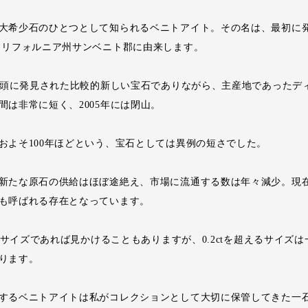
大希少石のひとつとして知られるベニトアイト。その名は、最初に
カリフォルニア州サンベニト郡に由来します。
代初頭に発見された比較的新しい宝石でありながら、主産地であったデ
間は非常に短く、2005年には閉山。
およそ100年ほどという、宝石としては異例の短さでした。
新たな原石の供給はほぼ途絶え、市場に流通する数は年々減少。現
も呼ばれる存在となっています。
以下のサイズであれば見かけることもありますが、0.2ctを超えるサイズ
ります。
するベニトアイトは私がコレクションとして大切に保管してきた一