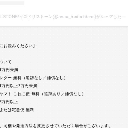
IRODORI STONE/イロドリストーン(@anna_irodoristone)がシェアした投稿
にお読みください】
ついて
1万円未満
ター 無料（追跡なし／補償なし）
1万円以上3万円未満
マト こねこ便 無料（追跡あり／補償なし）
3万円以上
たは宅急便 無料
、同梱や発送方法を変更させていただく場合がございます。