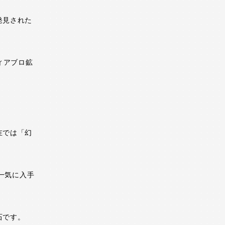
発見された
ィアブロ鉱
在では「幻
は一気に入手
石です。