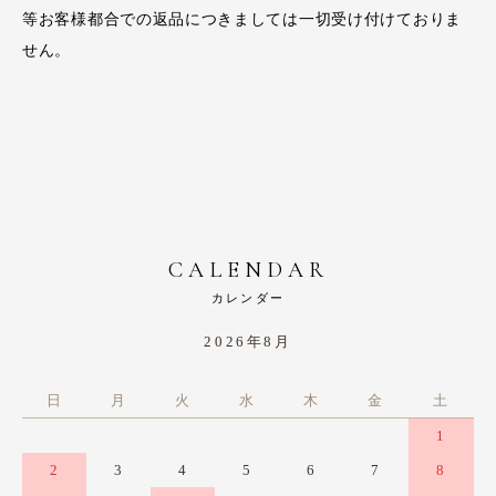
等お客様都合での返品につきましては一切受け付けておりま
せん。
CALENDAR
カレンダー
2026年8月
日
月
火
水
木
金
土
1
2
3
4
5
6
7
8