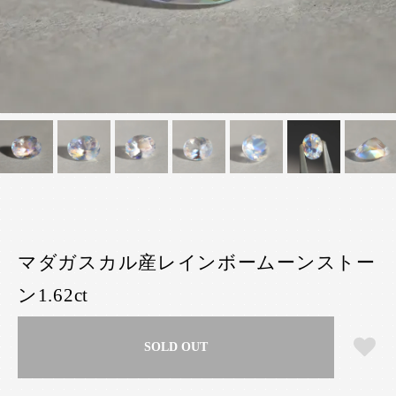
マダガスカル産レインボームーンストー
ン1.62ct
SOLD OUT