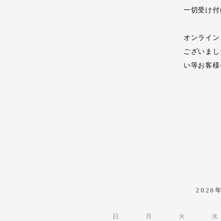
一切受け付
オンライン
ございまし
い等お客様
2026
日
月
火
水