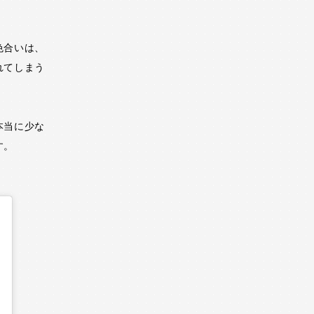
色合いは、
れてしまう
本当に少な
す。