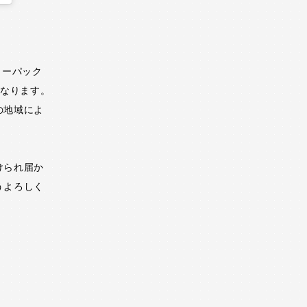
ターパック
となります。
の地域によ
けられ届か
うよろしく