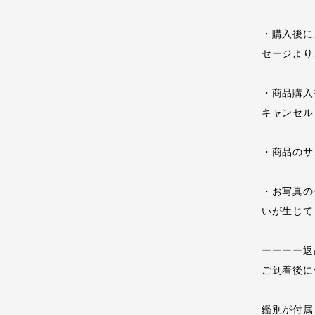
・購入後に
セージより
・商品購入
キャンセル
・商品のサ
・お写真の
いが生じて
ーーーー返
ご到着後に
鑑別が付属