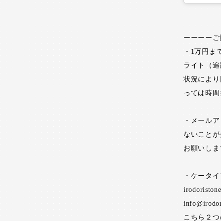
ーーーーご
・1万円ま
ライト（追
状況により
っては時間
・メールア
ないことが
お願いしま
・ケータイ
irodoristo
info@irodo
こちら２つ