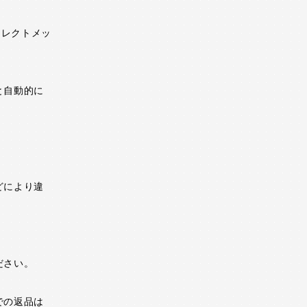
イレクトメッ
と自動的に
どにより違
ださい。
での返品は