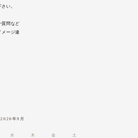
下さい。
か質問など
イメージ違
2026年9月
水
木
金
土