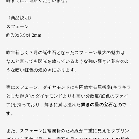
時までにご連絡くださいませ。
《商品説明》
スフェーン
約7.9x5.9x4.2mm
昨年新しく７月の誕生石となったスフェーン最大の魅力は、
なんと言っても閃光を放っているような強い輝きと花火のよ
うな眩い虹色の煌めきにあります。
実はスフェーン、ダイヤモンドにも匹敵する屈折率(キラキラ
とした輝き)とダイヤモンドよりも高い分散度(虹色のファイ
ア)を持っており、輝きに満ち溢れた
輝きの星の宝石
なので
す。
また、スフェーンは複屈折のため線が二重に見えるダブリン